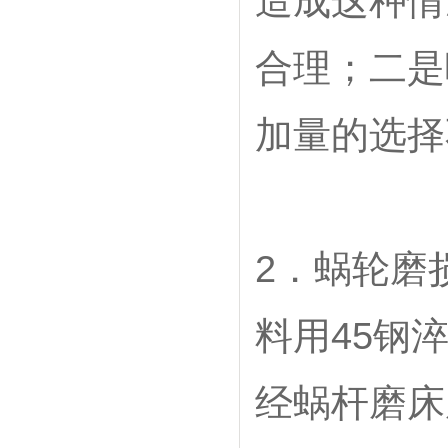
造成这种情
合理；二是
加量的选择
2．蜗轮磨
料用45钢淬
经蜗杆磨床磨